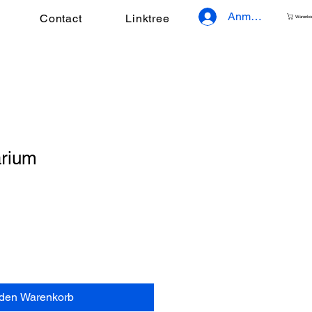
Anmelden
Contact
Linktree
Warenko
rium
 den Warenkorb