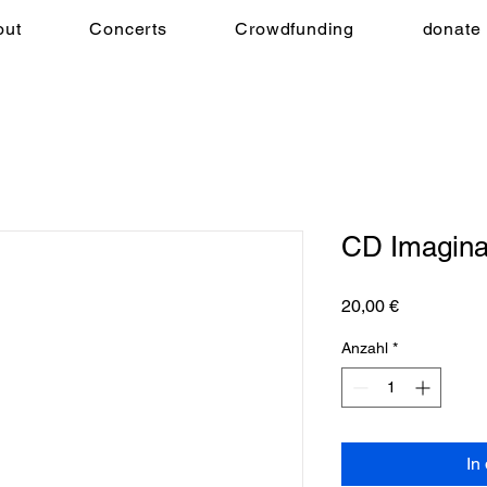
out
Concerts
Crowdfunding
donate
CD Imagina
Preis
20,00 €
Anzahl
*
In